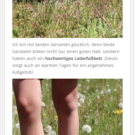
Ich bin mit beiden Varianten glücklich, denn beide
Sandalen bieten nicht nur einen guten Halt, sondern
haben auch ein
hochwertiges Lederfußbett
. Dieses
sorgt auch an warmen Tagen für ein angenehmes
Fußgefühl.