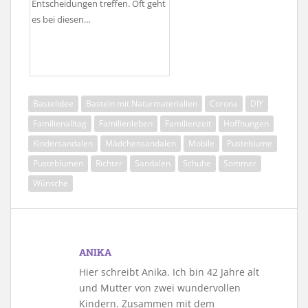
Entscheidungen treffen. Oft geht
es bei diesen…
Bastelidee
Basteln mit Naturmaterialien
Corona
DIY
Familienalltag
Familienleben
Familienzeit
Hoffnungen
Kindersandalen
Mädchensandalen
Mobile
Pusteblume
Pusteblumen
Richter
Sandalen
Schuhe
Sommer
Wünsche
ANIKA
Hier schreibt Anika. Ich bin 42 Jahre alt
und Mutter von zwei wundervollen
Kindern. Zusammen mit dem