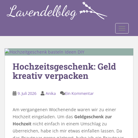
S
k
i
p
TOGGLE
t
o
m
a
i
Hochzeitsgeschenk: Geld
n
kreativ verpacken
c
o
n
9. Juli 2026
Anika
Ein Kommentar
t
e
n
Am vergangenen Wochenende waren wir zu einer
t
Hochzeit eingeladen. Um das
Geldgeschenk zur
Hochzeit
nicht einfach in einem Umschlag zu
überreichen, habe ich mir etwas einfallen lassen. Da
das Brautpaar gerne gärtnert, habe ich ein Brautpaar