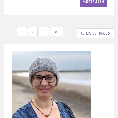
WEITERLESEN
SEITENNUMMERIERUNG
1
2
…
364
ÄLTERE BEITRÄGE
DER
BEITRÄGE