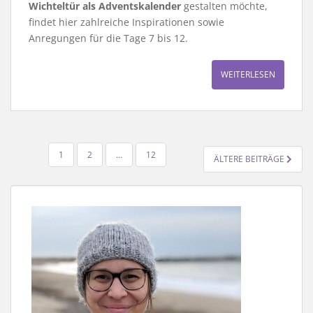
Wichteltür als Adventskalender
gestalten möchte,
findet hier zahlreiche Inspirationen sowie
Anregungen für die Tage 7 bis 12.
WEITERLESEN
SEITENNUMMERIERUNG
1
2
…
12
ÄLTERE BEITRÄGE
DER
BEITRÄGE