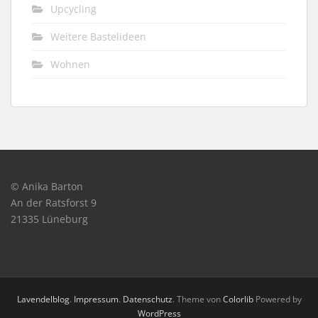
Upcycling
Weitere Bastelideen
Wohnen
© Anika Barton
An der Ratsforst 9
21335 Lüneburg
Lavendelblog
.
Impressum
.
Datenschutz
. Theme von
Colorlib
Powered by
WordPress