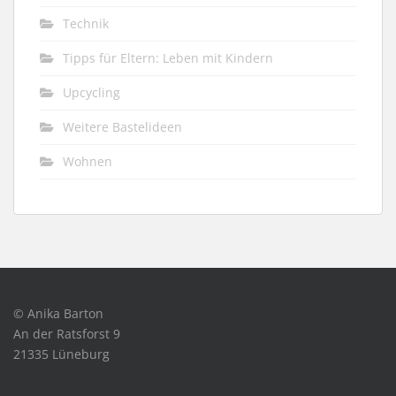
Technik
Tipps für Eltern: Leben mit Kindern
Upcycling
Weitere Bastelideen
Wohnen
© Anika Barton
An der Ratsforst 9
21335 Lüneburg