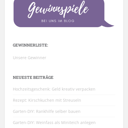
GEWINNERLISTE:
Unsere Gewinner
NEUESTE BEITRÄGE
Hochzeitsgeschenk: Geld kreativ verpacken
Rezept: Kirschkuchen mit Streuseln
Garten-DIY: Rankhilfe selber bauen
Garten-DIY: Weinfass als Miniteich anlegen