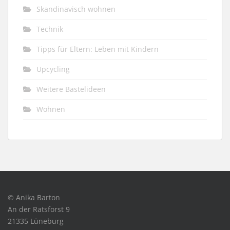
Skandinavisch wohnen
Technik
Tipps für Eltern: Leben mit Kindern
Upcycling
Weitere Bastelideen
Wohnen
© Anika Barton
An der Ratsforst 9
21335 Lüneburg