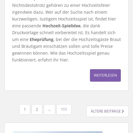
Nichtsdestotrotz gehören zu einer Hochzeitsfeier
irgendwie dazu. Wer auf der Suche nach einem
kurzweiligen, lustigem Hochzeitsspiel ist, findet hier
eine passende
Hochzeit-Spielidee
, die dank
Druckvorlage schnell vorbereitet ist. Es handelt sich
um eine
Eheprüfung
, bei der die Hochzeitsgäste Braut
und Bräutigam einschätzen sollen und tolle Preise
gewinnen können. Wie das Hochzeitsspiel genau
funktioniert, erfahrt ihr hier.
WEITERLESEN
SEITENNUMMERIERUNG
1
2
…
111
ÄLTERE BEITRÄGE
DER
BEITRÄGE