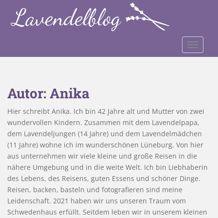
S
k
i
p
TOGGLE
t
o
m
a
Autor:
Anika
i
n
Hier schreibt Anika. Ich bin 42 Jahre alt und Mutter von zwei
c
wundervollen Kindern. Zusammen mit dem Lavendelpapa,
o
dem Lavendeljungen (14 Jahre) und dem Lavendelmädchen
n
(11 Jahre) wohne ich im wunderschönen Lüneburg. Von hier
t
aus unternehmen wir viele kleine und große Reisen in die
e
nähere Umgebung und in die weite Welt. Ich bin Liebhaberin
n
des Lebens, des Reisens, guten Essens und schöner Dinge.
t
Reisen, backen, basteln und fotografieren sind meine
Leidenschaft. 2021 haben wir uns unseren Traum vom
Schwedenhaus erfüllt. Seitdem leben wir in unserem kleinen