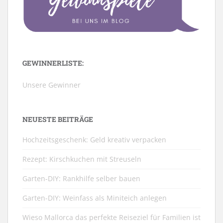
GEWINNERLISTE:
Unsere Gewinner
NEUESTE BEITRÄGE
Hochzeitsgeschenk: Geld kreativ verpacken
Rezept: Kirschkuchen mit Streuseln
Garten-DIY: Rankhilfe selber bauen
Garten-DIY: Weinfass als Miniteich anlegen
Wieso Mallorca das perfekte Reiseziel für Familien ist