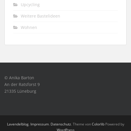
Upcycling
Weitere Bastelideen
Wohnen
© Anika Barton
An der Ratsforst 9
21335 Lüneburg
Lavendelblog
.
Impressum
.
Datenschutz
. Theme von
Colorlib
Powered by
WordPress