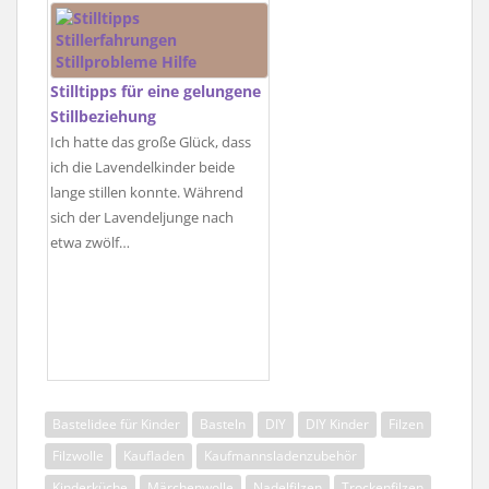
Stilltipps für eine gelungene
Stillbeziehung
Ich hatte das große Glück, dass
ich die Lavendelkinder beide
lange stillen konnte. Während
sich der Lavendeljunge nach
etwa zwölf…
Bastelidee für Kinder
Basteln
DIY
DIY Kinder
Filzen
Filzwolle
Kaufladen
Kaufmannsladenzubehör
Kinderküche
Märchenwolle
Nadelfilzen
Trockenfilzen