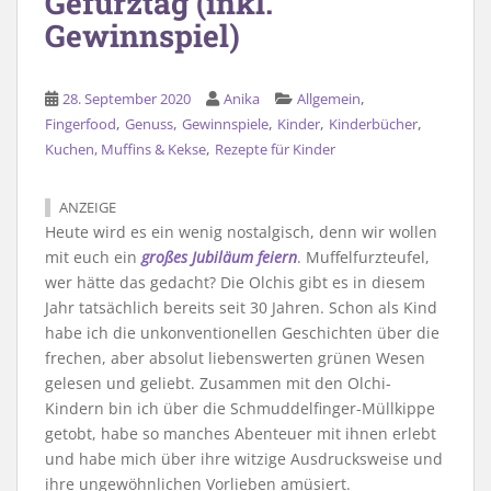
Gefurztag (inkl.
Gewinnspiel)
,
28. September 2020
Anika
Allgemein
,
,
,
,
,
Fingerfood
Genuss
Gewinnspiele
Kinder
Kinderbücher
,
Kuchen, Muffins & Kekse
Rezepte für Kinder
ANZEIGE
Heute wird es ein wenig nostalgisch, denn wir wollen
mit euch ein
großes Jubiläum feiern
. Muffelfurzteufel,
wer hätte das gedacht? Die Olchis gibt es in diesem
Jahr tatsächlich bereits seit 30 Jahren. Schon als Kind
habe ich die unkonventionellen Geschichten über die
frechen, aber absolut liebenswerten grünen Wesen
gelesen und geliebt. Zusammen mit den Olchi-
Kindern bin ich über die Schmuddelfinger-Müllkippe
getobt, habe so manches Abenteuer mit ihnen erlebt
und habe mich über ihre witzige Ausdrucksweise und
ihre ungewöhnlichen Vorlieben amüsiert.