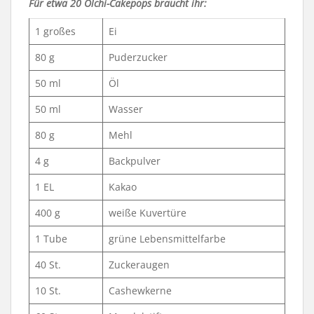
Für etwa 20 Olchi-Cakepops braucht ihr:
1 großes
Ei
80 g
Puderzucker
50 ml
Öl
50 ml
Wasser
80 g
Mehl
4 g
Backpulver
1 EL
Kakao
400 g
weiße Kuvertüre
1 Tube
grüne Lebensmittelfarbe
40 St.
Zuckeraugen
10 St.
Cashewkerne