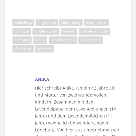
Cake Pops
Fingerfood
Geburtstag
Gewinnspiel
Jubiläum
Kinderbücher
Kuchen
Kuchen am Stiel
Oetinger
Olchis
Schokokuchen
süßer Snack
Verlosung
Vorlesen
ANIKA
Hier schreibt Anika. Ich bin 42 Jahre alt
und Mutter von zwei wundervollen
Kindern. Zusammen mit dem
Lavendelpapa, dem Lavendeljungen (14
Jahre) und dem Lavendelmädchen (11
Jahre) wohne ich im wunderschönen
Lüneburg. Von hier aus unternehmen wir