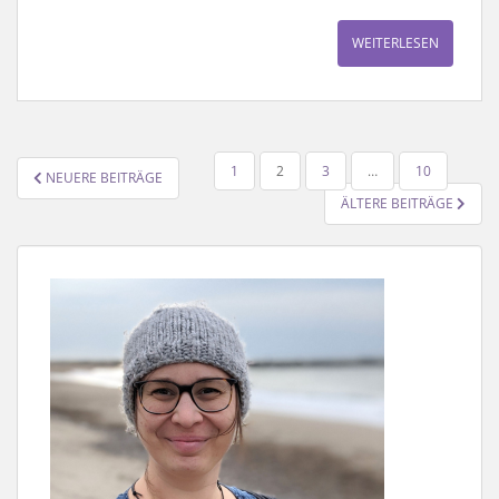
WEITERLESEN
SEITENNUMMERIERUNG
1
2
3
…
10
NEUERE BEITRÄGE
DER
ÄLTERE BEITRÄGE
BEITRÄGE