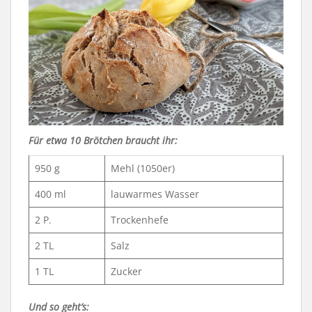
Für etwa 10 Brötchen braucht ihr:
950 g
Mehl (1050er)
400 ml
lauwarmes Wasser
2 P.
Trockenhefe
2 TL
Salz
1 TL
Zucker
Und so geht’s: