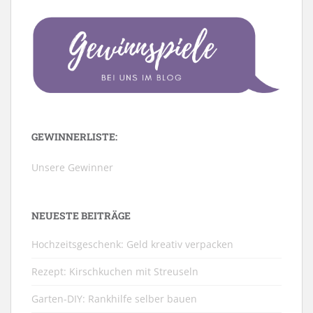
GEWINNERLISTE:
Unsere Gewinner
NEUESTE BEITRÄGE
Hochzeitsgeschenk: Geld kreativ verpacken
Rezept: Kirschkuchen mit Streuseln
Garten-DIY: Rankhilfe selber bauen