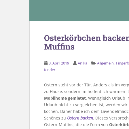
Osterkörbchen backen:
Muffins
,
3. April 2019
Anika
Allgemein
Finger
Kinder
Ostern steht vor der Tür. Anders als im ver
zu Hause, sondern im hoffentlich warmen It
Mobilhome gemietet
. Wenngleich Urlaub 
Urlaub nicht zu vergleichen ist, werden wi
kochen. Daher habe ich dem Lavendelmädch
Schönes zu
Ostern backen
. Dieses Versprec
Ostern-Muffins, die die Form von
Osterkör