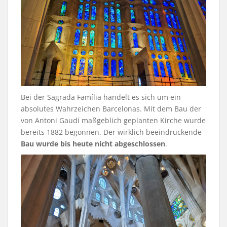
Bei der Sagrada Família handelt es sich um ein
absolutes Wahrzeichen Barcelonas. Mit dem Bau der
von Antoni Gaudí maßgeblich geplanten Kirche wurde
bereits 1882 begonnen. Der wirklich beeindruckende
Bau wurde bis heute nicht abgeschlossen
.