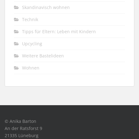
Skandinavisch wohnen
Technik
Tipps für Eltern: Leben mit Kindern
Upcycling
Weitere Bastelideen
Wohnen
© Anika Barton
An der Ratsforst 9
21335 Lüneburg