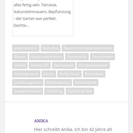
alles fertig sein. Terrasse,
Natursteinmauern, Bepflanzung
- der Garten war perfekt.
Dachte…
altes Geschirr
Baby Boo
Basteln mit Naturmaterialien
Garten
Garten dekorieren
Gartendeko
Gartenideen
Herbst
Herbst DIY
Herbstdeko
Herbstdekoration
Herbstgesteck
Kürbis
Kürbis-Deko
Kürbisdeko
Landhausgarten
Mühlenbeckia
Stacheldraht
Suppenschüssel
Upcycling
Upcycling-Idee
ANIKA
Hier schreibt Anika. Ich bin 42 Jahre alt