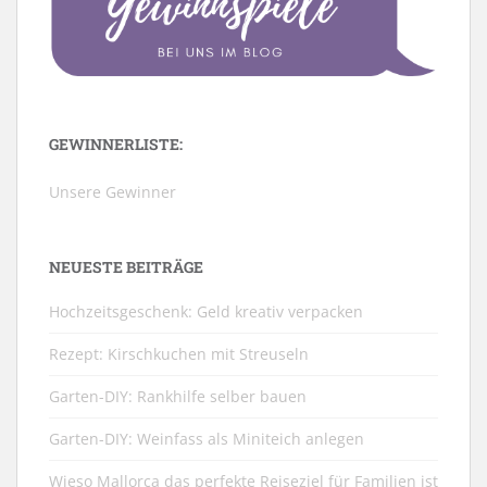
GEWINNERLISTE:
Unsere Gewinner
NEUESTE BEITRÄGE
Hochzeitsgeschenk: Geld kreativ verpacken
Rezept: Kirschkuchen mit Streuseln
Garten-DIY: Rankhilfe selber bauen
Garten-DIY: Weinfass als Miniteich anlegen
Wieso Mallorca das perfekte Reiseziel für Familien ist