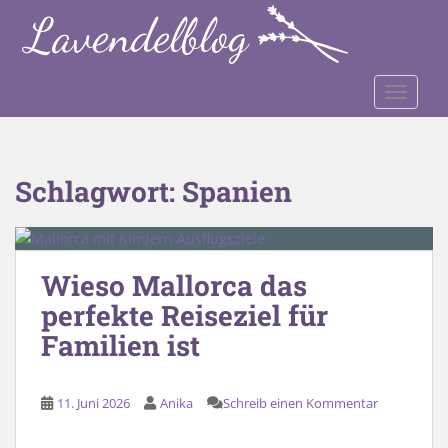
S
k
i
p
TOGGLE
t
o
m
a
Schlagwort:
Spanien
i
n
c
o
Wieso Mallorca das
n
perfekte Reiseziel für
t
e
Familien ist
n
t
11. Juni 2026
Anika
Schreib einen Kommentar