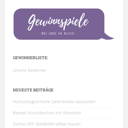
GEWINNERLISTE:
Unsere Gewinner
NEUESTE BEITRÄGE
Hochzeitsgeschenk: Geld kreativ verpacken
Rezept: Kirschkuchen mit Streuseln
Garten-DIY: Rankhilfe selber bauen