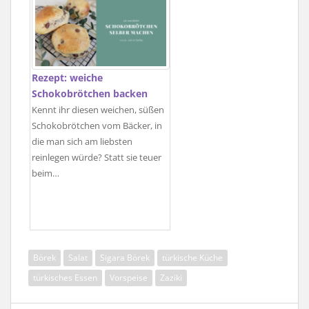
Rezept: weiche
Schokobrötchen backen
Kennt ihr diesen weichen, süßen
Schokobrötchen vom Bäcker, in
die man sich am liebsten
reinlegen würde? Statt sie teuer
beim…
Börek
Salat
Sigara Börek
türkische Küche
türkisches Essen
Vorspeise
Zaziki