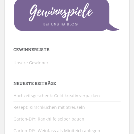
GEWINNERLISTE:
Unsere Gewinner
NEUESTE BEITRÄGE
Hochzeitsgeschenk: Geld kreativ verpacken
Rezept: Kirschkuchen mit Streuseln
Garten-DIY: Rankhilfe selber bauen
Garten-DIY: Weinfass als Miniteich anlegen