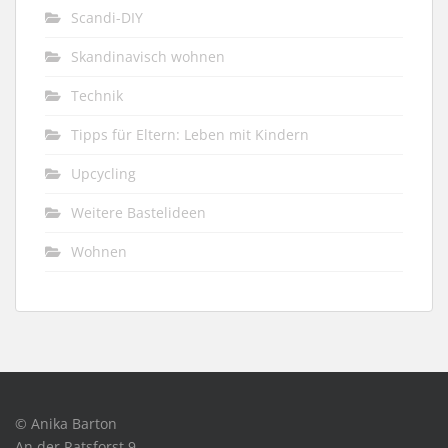
Scandi-DIY
Skandinavisch wohnen
Technik
Tipps für Eltern: Leben mit Kindern
Upcycling
Weitere Bastelideen
Wohnen
© Anika Barton
An der Ratsforst 9