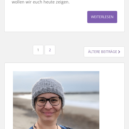
wollen wir euch heute zeigen.
WEITERLESEN
SEITENNUMMERIERUNG
1
2
ÄLTERE BEITRÄGE
DER
BEITRÄGE