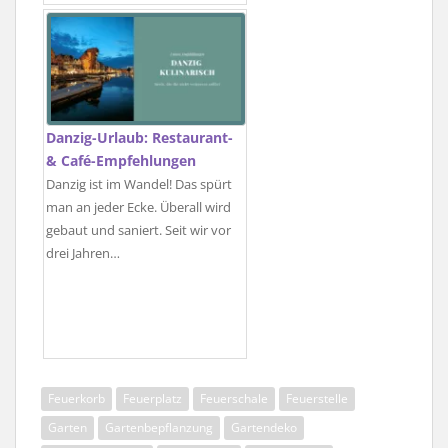
Danzig-Urlaub: Restaurant-
& Café-Empfehlungen
Danzig ist im Wandel! Das spürt
man an jeder Ecke. Überall wird
gebaut und saniert. Seit wir vor
drei Jahren…
Feuerkorb
Feuerplatz
Feuerschale
Feuerstelle
Garten
Gartenbepflanzung
Gartendeko