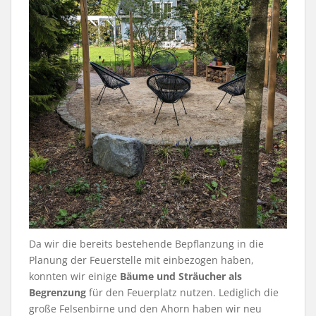
Da wir die bereits bestehende Bepflanzung in die
Planung der Feuerstelle mit einbezogen haben,
konnten wir einige
Bäume und Sträucher als
Begrenzung
für den Feuerplatz nutzen. Lediglich die
große Felsenbirne und den Ahorn haben wir neu