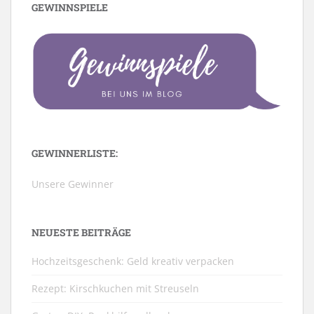
GEWINNSPIELE
GEWINNERLISTE:
Unsere Gewinner
NEUESTE BEITRÄGE
Hochzeitsgeschenk: Geld kreativ verpacken
Rezept: Kirschkuchen mit Streuseln