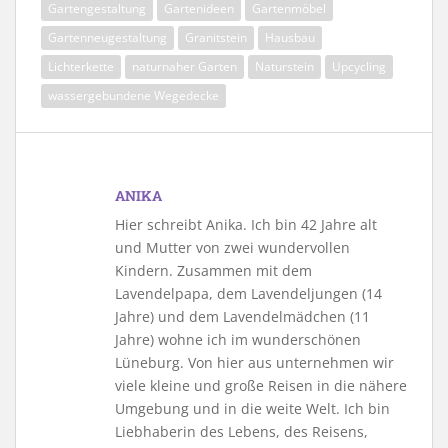
Gartengestaltung
Gartenideen
Gartenmöbel
Gartenneugestaltung
Granitstein
Hausbau
Lichterkette
naturnaher Garten
Naturstein
Upcycling
wassergebundene Wegedecke
ANIKA
Hier schreibt Anika. Ich bin 42 Jahre alt
und Mutter von zwei wundervollen
Kindern. Zusammen mit dem
Lavendelpapa, dem Lavendeljungen (14
Jahre) und dem Lavendelmädchen (11
Jahre) wohne ich im wunderschönen
Lüneburg. Von hier aus unternehmen wir
viele kleine und große Reisen in die nähere
Umgebung und in die weite Welt. Ich bin
Liebhaberin des Lebens, des Reisens,