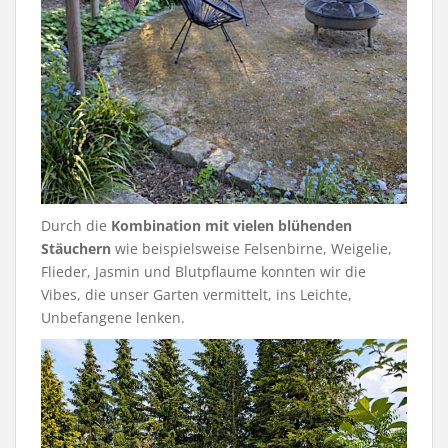
Durch die
Kombination mit vielen blühenden
Stäuchern
wie beispielsweise Felsenbirne, Weigelie,
Flieder, Jasmin und Blutpflaume konnten wir die
Vibes, die unser Garten vermittelt, ins Leichte,
Unbefangene lenken.