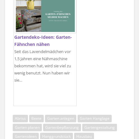
Gartendeko-Ideen: Garten-
Fähnchen nähen
Seit das Lavendelmädchen vor
1,5 Jahren eine Nähmaschine
bekommen hat, wird sie viel zu
wenig benutzt. Nun haben wir
sie…
Abriss
Beete
Garten anlegen
Garten Hanglage
Garten planen
Gartenbepflanzung
Gartengestaltung
Gartenideen
Hanggrundstück
Hausbau