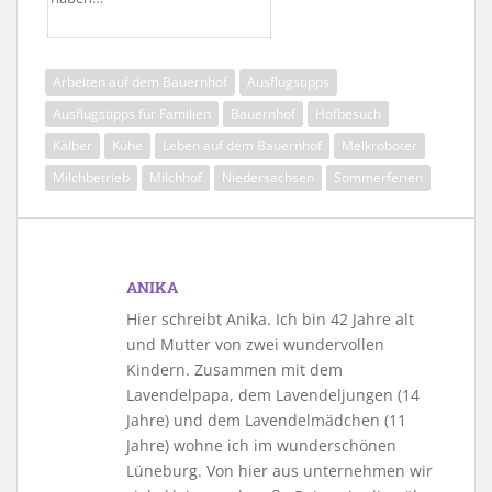
Arbeiten auf dem Bauernhof
Ausflugstipps
Ausflugstipps für Familien
Bauernhof
Hofbesuch
Kälber
Kühe
Leben auf dem Bauernhof
Melkroboter
Milchbetrieb
Milchhof
Niedersachsen
Sommerferien
ANIKA
Hier schreibt Anika. Ich bin 42 Jahre alt
und Mutter von zwei wundervollen
Kindern. Zusammen mit dem
Lavendelpapa, dem Lavendeljungen (14
Jahre) und dem Lavendelmädchen (11
Jahre) wohne ich im wunderschönen
Lüneburg. Von hier aus unternehmen wir