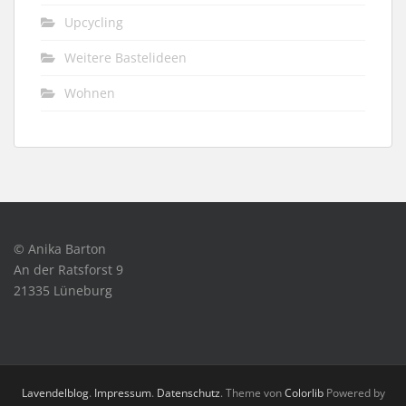
Upcycling
Weitere Bastelideen
Wohnen
© Anika Barton
An der Ratsforst 9
21335 Lüneburg
Lavendelblog
.
Impressum
.
Datenschutz
. Theme von
Colorlib
Powered by