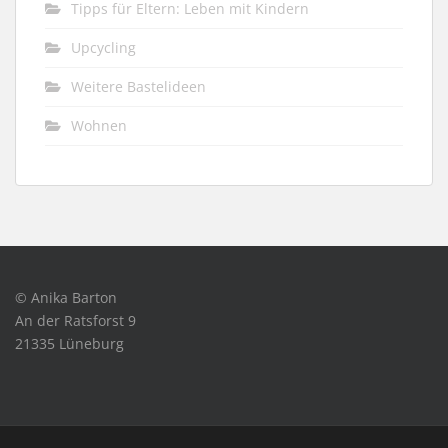
Tipps für Eltern: Leben mit Kindern
Upcycling
Weitere Bastelideen
Wohnen
© Anika Barton
An der Ratsforst 9
21335 Lüneburg