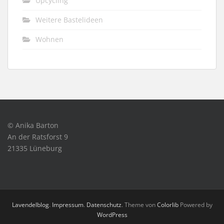
Upcycling
Weitere Bastelideen
Wohnen
© Anika Barton
An der Ratsforst 9
21335 Lüneburg
Lavendelblog
.
Impressum
.
Datenschutz
. Theme von
Colorlib
Powered by
WordPress