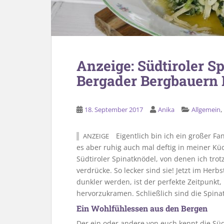
Anzeige: Südtiroler S
Bergader Bergbauern
18. September 2017
Anika
Allgemein
Eigentlich bin ich ein großer Fa
ANZEIGE
es aber ruhig auch mal deftig in meiner Kü
Südtiroler Spinatknödel, von denen ich trot
verdrücke. So lecker sind sie! Jetzt im Her
dunkler werden, ist der perfekte Zeitpunkt
hervorzukramen. Schließlich sind die Spina
Ein Wohlfühlessen aus den Bergen
Der ein oder andere von euch kennt die Süd