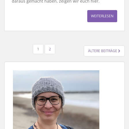
daraus gemacht haben, zeigen wir euch hier.
WEITERLESEN
SEITENNUMMERIERUNG
1
2
ÄLTERE BEITRÄGE
DER
BEITRÄGE