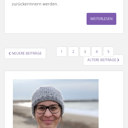
zurückerinnern werden.
WEITERLESEN
SEITENNUMMERIERUNG
1
2
3
4
5
NEUERE BEITRÄGE
DER
ÄLTERE BEITRÄGE
BEITRÄGE