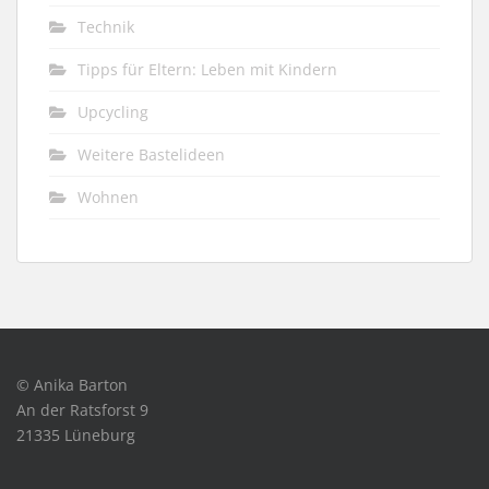
Technik
Tipps für Eltern: Leben mit Kindern
Upcycling
Weitere Bastelideen
Wohnen
© Anika Barton
An der Ratsforst 9
21335 Lüneburg