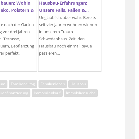
 bauen: Wohin
Hausbau-Erfahrungen:
eko, Polstern &
Unsere Fails, Fallen &…
Unglaublich, aber wahr: Bereits
lte nach der Garten-
seit vier Jahren wohnen wir nun
 vor drei Jahren
in unserem Traum-
in. Terrasse,
Schwedenhaus. Zeit, den
uern, Bepflanzung
Hausbau noch einmal Revue
ar perfekt.
passieren…
eim
Familienalltag
Familienleben
Hausbau
lienfinanzierung
Immobilienkauf
Immobiliensuche