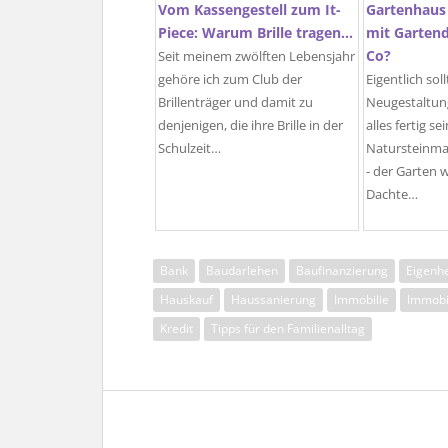
Vom Kassengestell zum It-
Gartenhaus
Piece: Warum Brille tragen…
mit Gartend
Co?
Seit meinem zwölften Lebensjahr
gehöre ich zum Club der
Eigentlich sol
Brillenträger und damit zu
Neugestaltung
denjenigen, die ihre Brille in der
alles fertig se
Schulzeit…
Natursteinma
- der Garten w
Dachte…
Bank
Baudarlehen
Baufinanzierung
Eigenh
Hauskauf
Haussanierung
Immobilie
Immobi
Kredit
Tipps für den Familienalltag