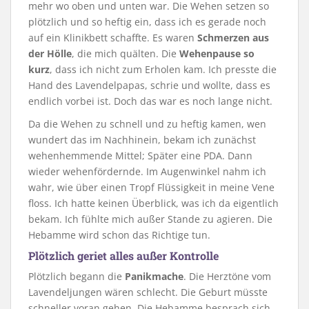
mehr wo oben und unten war. Die Wehen setzen so
plötzlich und so heftig ein, dass ich es gerade noch
auf ein Klinikbett schaffte. Es waren
Schmerzen aus
der Hölle
, die mich quälten. Die
Wehenpause so
kurz
, dass ich nicht zum Erholen kam. Ich presste die
Hand des Lavendelpapas, schrie und wollte, dass es
endlich vorbei ist. Doch das war es noch lange nicht.
Da die Wehen zu schnell und zu heftig kamen, wen
wundert das im Nachhinein, bekam ich zunächst
wehenhemmende Mittel; Später eine PDA. Dann
wieder wehenfördernde. Im Augenwinkel nahm ich
wahr, wie über einen Tropf Flüssigkeit in meine Vene
floss. Ich hatte keinen Überblick, was ich da eigentlich
bekam. Ich fühlte mich außer Stande zu agieren. Die
Hebamme wird schon das Richtige tun.
Plötzlich geriet alles außer Kontrolle
Plötzlich begann die
Panikmache
. Die Herztöne vom
Lavendeljungen wären schlecht. Die Geburt müsste
schneller voran gehen. Die Hebamme besprach sich