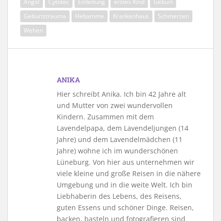
Angst
Cytotec
Einleitung
erstes Kind
Geburt
Geburtstrauma
Hebamme
Krankenhaus
Schmerzen
Wehen
ANIKA
Hier schreibt Anika. Ich bin 42 Jahre alt
und Mutter von zwei wundervollen
Kindern. Zusammen mit dem
Lavendelpapa, dem Lavendeljungen (14
Jahre) und dem Lavendelmädchen (11
Jahre) wohne ich im wunderschönen
Lüneburg. Von hier aus unternehmen wir
viele kleine und große Reisen in die nähere
Umgebung und in die weite Welt. Ich bin
Liebhaberin des Lebens, des Reisens,
guten Essens und schöner Dinge. Reisen,
backen, basteln und fotografieren sind