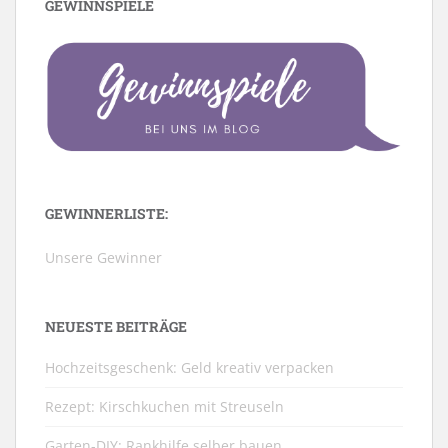
GEWINNSPIELE
GEWINNERLISTE:
Unsere Gewinner
NEUESTE BEITRÄGE
Hochzeitsgeschenk: Geld kreativ verpacken
Rezept: Kirschkuchen mit Streuseln
Garten-DIY: Rankhilfe selber bauen