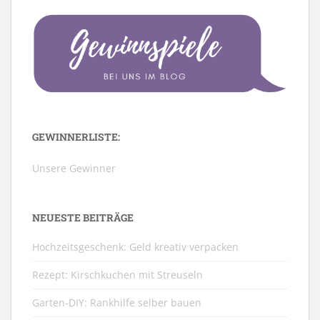
GEWINNERLISTE:
Unsere Gewinner
NEUESTE BEITRÄGE
Hochzeitsgeschenk: Geld kreativ verpacken
Rezept: Kirschkuchen mit Streuseln
Garten-DIY: Rankhilfe selber bauen