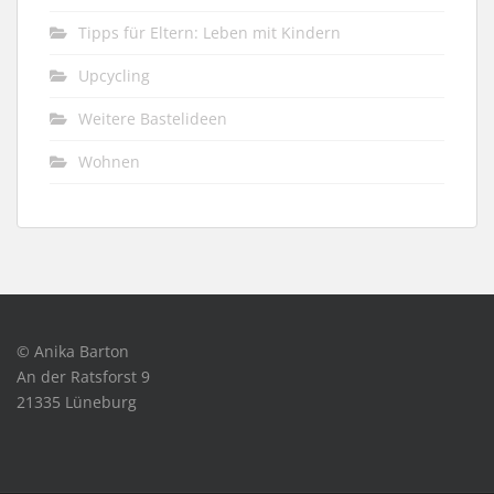
Tipps für Eltern: Leben mit Kindern
Upcycling
Weitere Bastelideen
Wohnen
© Anika Barton
An der Ratsforst 9
21335 Lüneburg