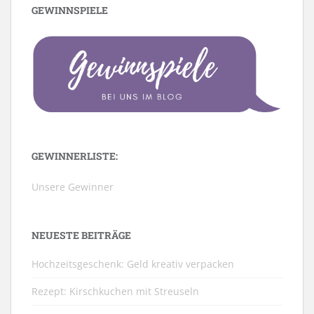
GEWINNSPIELE
GEWINNERLISTE:
Unsere Gewinner
NEUESTE BEITRÄGE
Hochzeitsgeschenk: Geld kreativ verpacken
Rezept: Kirschkuchen mit Streuseln