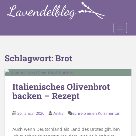
S
k
i
p
TOGGLE
t
o
m
a
Schlagwort:
Brot
i
n
c
o
Italienisches Olivenbrot
n
backen – Rezept
t
e
n
26. Januar 2026
Anika
Schreib einen Kommentar
t
Auch wenn Deutschland als Land des Brotes gilt, bin