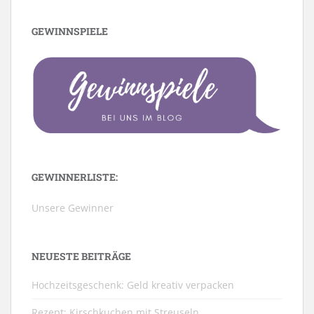
GEWINNSPIELE
GEWINNERLISTE:
Unsere Gewinner
NEUESTE BEITRÄGE
Hochzeitsgeschenk: Geld kreativ verpacken
Rezept: Kirschkuchen mit Streuseln