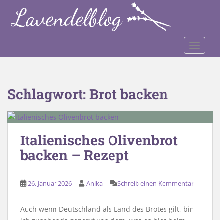
S
k
i
p
TOGGLE
t
o
m
a
Schlagwort:
Brot backen
i
n
c
o
Italienisches Olivenbrot
n
backen – Rezept
t
e
n
26. Januar 2026
Anika
Schreib einen Kommentar
t
Auch wenn Deutschland als Land des Brotes gilt, bin