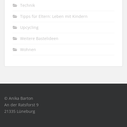
Technik
Tipps für Eltern: Leben mit Kindern
Upcycling
Weitere Bastelideen
Wohnen
© Anika Barton
An der Ratsforst 9
21335 Lüneburg