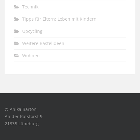
Technik
Tipps für Eltern: Leben mit Kindern
Upcycling
Weitere Bastelideen
Wohnen
© Anika Barton
An der Ratsforst 9
21335 Lüneburg