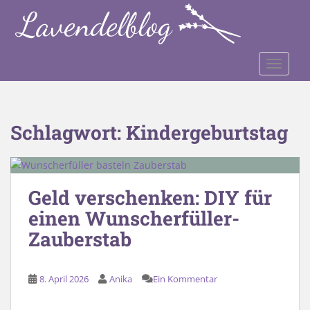
S
k
i
p
TOGGLE
t
o
m
a
Schlagwort:
Kindergeburtstag
i
n
c
o
Geld verschenken: DIY für
n
einen Wunscherfüller-
t
e
Zauberstab
n
t
8. April 2026
Anika
Ein Kommentar