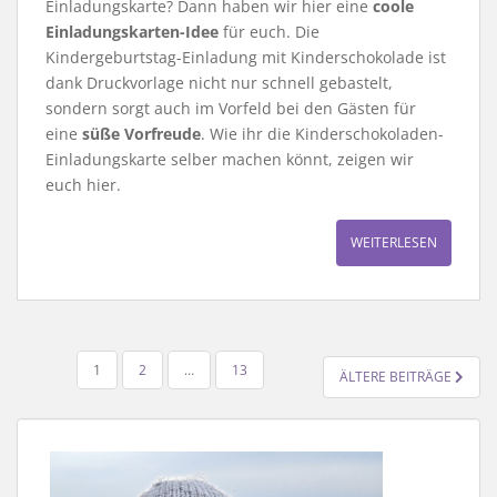
Einladungskarte? Dann haben wir hier eine
coole
Einladungskarten-Idee
für euch. Die
Kindergeburtstag-Einladung mit Kinderschokolade ist
dank Druckvorlage nicht nur schnell gebastelt,
sondern sorgt auch im Vorfeld bei den Gästen für
eine
süße Vorfreude
. Wie ihr die Kinderschokoladen-
Einladungskarte selber machen könnt, zeigen wir
euch hier.
WEITERLESEN
SEITENNUMMERIERUNG
1
2
…
13
ÄLTERE BEITRÄGE
DER
BEITRÄGE