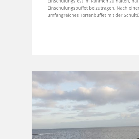
Einschulungsfest im Rahmen zu halten, hat
Einschulungsbuffet beizutragen. Nach eine
umfangreiches Tortenbuffet mit der Schultüt