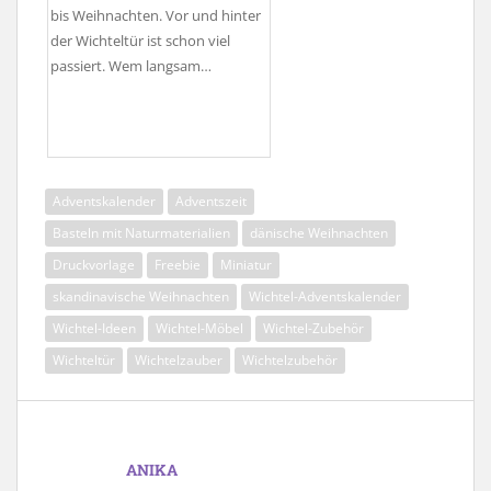
bis Weihnachten. Vor und hinter
der Wichteltür ist schon viel
passiert. Wem langsam…
Adventskalender
Adventszeit
Basteln mit Naturmaterialien
dänische Weihnachten
Druckvorlage
Freebie
Miniatur
skandinavische Weihnachten
Wichtel-Adventskalender
Wichtel-Ideen
Wichtel-Möbel
Wichtel-Zubehör
Wichteltür
Wichtelzauber
Wichtelzubehör
ANIKA