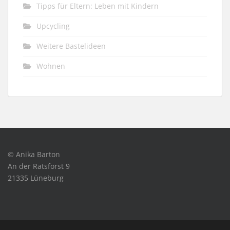
Tipps für Eltern: Leben mit Kindern
Upcycling
Weitere Bastelideen
Wohnen
© Anika Barton
An der Ratsforst 9
21335 Lüneburg