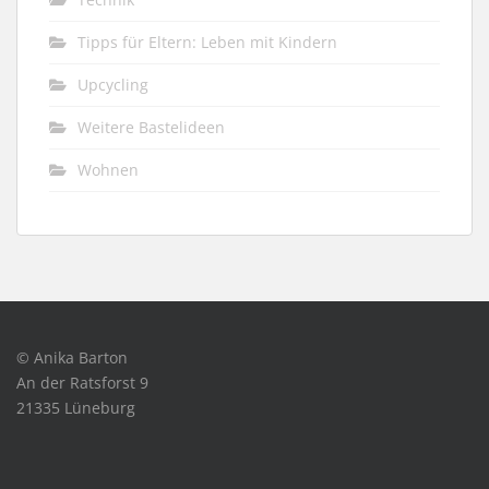
Tipps für Eltern: Leben mit Kindern
Upcycling
Weitere Bastelideen
Wohnen
© Anika Barton
An der Ratsforst 9
21335 Lüneburg