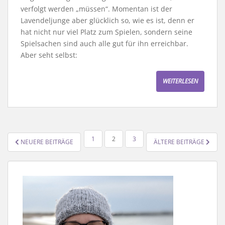
verfolgt werden „müssen“. Momentan ist der
Lavendeljunge aber glücklich so, wie es ist, denn er
hat nicht nur viel Platz zum Spielen, sondern seine
Spielsachen sind auch alle gut für ihn erreichbar.
Aber seht selbst:
WEITERLESEN
SEITENNUMMERIERUNG
1
2
3
NEUERE BEITRÄGE
ÄLTERE BEITRÄGE
DER
BEITRÄGE