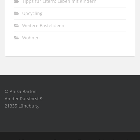
Tipps für Eltern: Leben mit Kindern
Upcycling
Weitere Bastelideen
Wohnen
© Anika Barton
An der Ratsforst 9
21335 Lüneburg