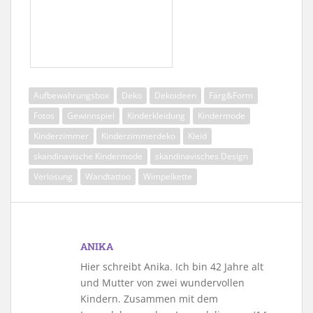
Aufbewahrungsbox
Deko
Dekoideen
Färg&Form
Fotos
Gewinnspiel
Kinderkleidung
Kindermode
Kinderzimmer
Kinderzimmerdeko
Kleid
skandinavische Kindermode
skandinavisches Design
Verlosung
Wandtattoo
Wimpelkette
ANIKA
Hier schreibt Anika. Ich bin 42 Jahre alt
und Mutter von zwei wundervollen
Kindern. Zusammen mit dem