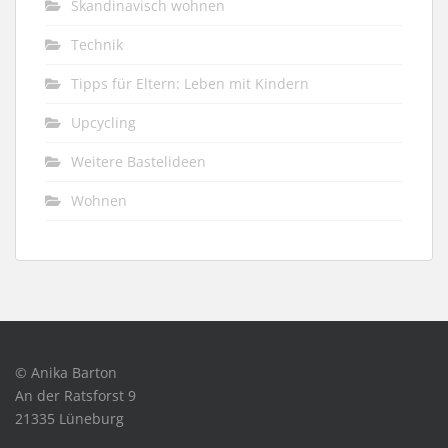
Skandinavisch wohnen
Technik
Tipps für Eltern: Leben mit Kindern
Upcycling
Weitere Bastelideen
Wohnen
© Anika Barton
An der Ratsforst 9
21335 Lüneburg