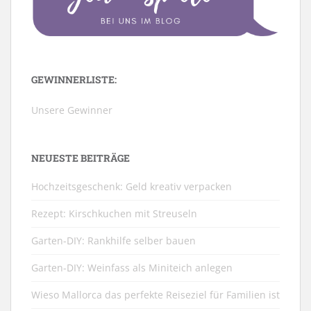
GEWINNERLISTE:
Unsere Gewinner
NEUESTE BEITRÄGE
Hochzeitsgeschenk: Geld kreativ verpacken
Rezept: Kirschkuchen mit Streuseln
Garten-DIY: Rankhilfe selber bauen
Garten-DIY: Weinfass als Miniteich anlegen
Wieso Mallorca das perfekte Reiseziel für Familien ist