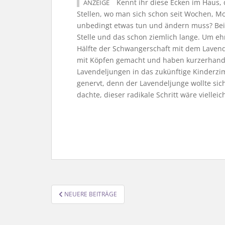
Kennt ihr diese Ecken im Haus, 
ANZEIGE
Stellen, wo man sich schon seit Wochen, M
unbedingt etwas tun und ändern muss? Bei
Stelle und das schon ziemlich lange. Um ehr
Hälfte der Schwangerschaft mit dem Laven
mit Köpfen gemacht und haben kurzerhan
Lavendeljungen in das zukünftige Kinderz
genervt, denn der Lavendeljunge wollte sic
dachte, dieser radikale Schritt wäre vielleich
SEITENNUMMERIERUNG
NEUERE BEITRÄGE
DER
BEITRÄGE