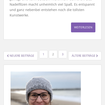
Nadelfilzen macht unheimlich viel Spaß. Es entspannt
und ganz nebenbei entstehen noch die tollsten
Kunstwerke.
WEITERLESEN
SEITENNUMMERIERUNG
1
2
3
NEUERE BEITRÄGE
ÄLTERE BEITRÄGE
DER
BEITRÄGE