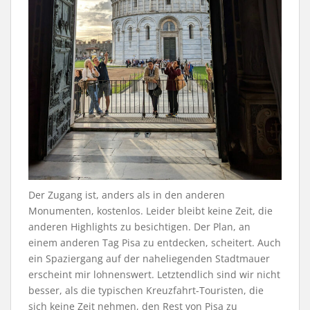
Der Zugang ist, anders als in den anderen
Monumenten, kostenlos. Leider bleibt keine Zeit, die
anderen Highlights zu besichtigen. Der Plan, an
einem anderen Tag Pisa zu entdecken, scheitert. Auch
ein Spaziergang auf der naheliegenden Stadtmauer
erscheint mir lohnenswert. Letztendlich sind wir nicht
besser, als die typischen Kreuzfahrt-Touristen, die
sich keine Zeit nehmen, den Rest von Pisa zu