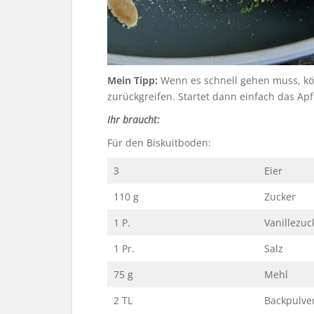
Mein Tipp:
Wenn es schnell gehen muss, kön
zurückgreifen. Startet dann einfach das A
Ihr braucht:
Für den Biskuitboden:
3
Eier
110 g
Zucker
1 P.
Vanillezuc
1 Pr.
Salz
75 g
Mehl
2 TL
Backpulve