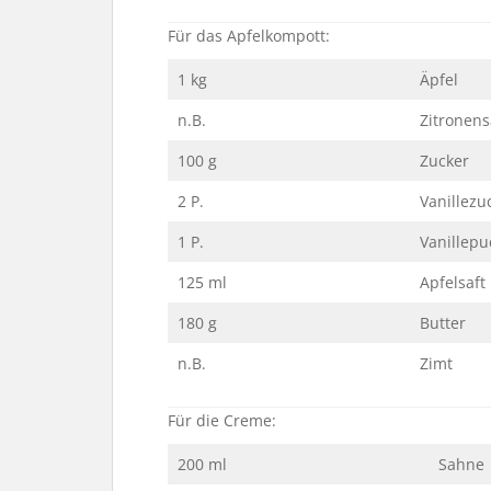
Für das Apfelkompott:
1 kg
Äpfel
n.B.
Zitronens
100 g
Zucker
2 P.
Vanillezu
1 P.
Vanillep
125 ml
Apfelsaft
180 g
Butter
n.B.
Zimt
Für die Creme:
200 ml
Sahne