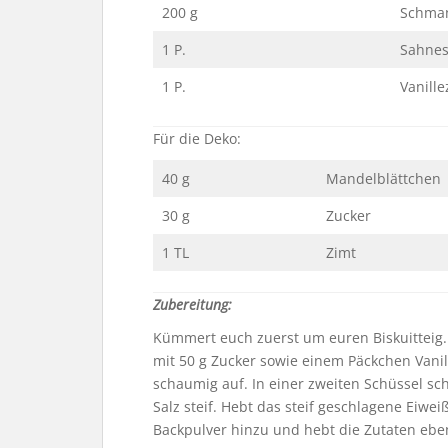
200 g
Schma
1 P.
Sahnes
1 P.
Vanille
Für die Deko:
40 g
Mandelblättchen
30 g
Zucker
1 TL
Zimt
Zubereitung:
Kümmert euch zuerst um euren Biskuitteig.
mit 50 g Zucker sowie einem Päckchen Vanil
schaumig auf. In einer zweiten Schüssel sch
Salz steif. Hebt das steif geschlagene Eiwe
Backpulver hinzu und hebt die Zutaten ebenf