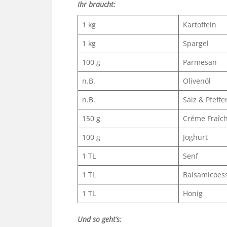
Ihr braucht:
1 kg
Kartoffeln
1 kg
Spargel
100 g
Parmesan
n.B.
Olivenöl
n.B.
Salz & Pfeffe
150 g
Créme Fraîc
100 g
Joghurt
1 TL
Senf
1 TL
Balsamicoes
1 TL
Honig
Und so geht’s: