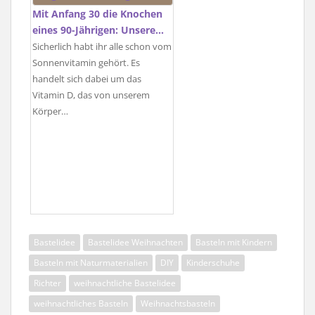
Mit Anfang 30 die Knochen
eines 90-Jährigen: Unsere…
Sicherlich habt ihr alle schon vom
Sonnenvitamin gehört. Es
handelt sich dabei um das
Vitamin D, das von unserem
Körper…
Bastelidee
Bastelidee Weihnachten
Basteln mit Kindern
Basteln mit Naturmaterialien
DIY
Kinderschuhe
Richter
weihnachtliche Bastelidee
weihnachtliches Basteln
Weihnachtsbasteln