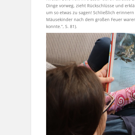
Dinge vorweg, zieht Rückschlüsse und erklär
um so etwas zu sagen! Schließlich erinnern 
Mäusekinder nach dem großen Feuer waren
konnte.“, S. 81).